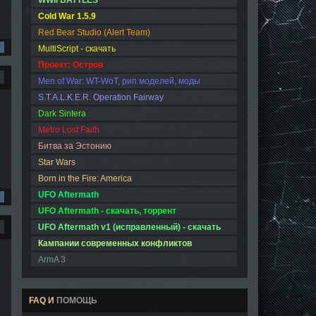
WWII BATTLES
Cold War 1.5.9
Red Bear Studio (Alert Team)
MultiScript - скачать
Проект: Остров
Men of War: WT-WoT, рип моделей, моды
S.T.A.L.K.E.R. Operation Fairway
Dark Sintera
Metro Lost Faith
Битва за Эстонию
Star Wars
Born in the Fire: America
UFO Aftermath
UFO Aftermath - скачать, торрент
UFO Aftermath v1 (исправленный) - скачать
Кампании современных конфликтов
ArmA 3
FAQ И
ПОМОЩЬ