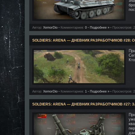
зна
бро
пос
Автор:
XemorDio
• Комментариев:
0
•
Подробнее »
• Просмотров: 
SOLDIERS: ARENA — ДНЕВНИК РАЗРАБОТЧИКОВ #28: О
При
Сег
Кто
Автор:
XemorDio
• Комментариев:
1
•
Подробнее »
• Просмотров: 
SOLDIERS: ARENA — ДНЕВНИК РАЗРАБОТЧИКОВ #27:
При
уже
ква
пер
дан