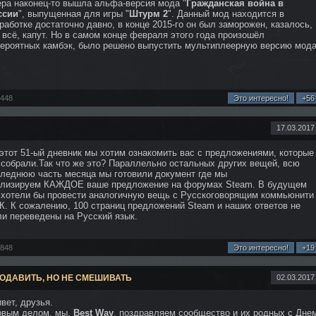
ра наконец-то вышла альфа-версия мода "
Гражданская война в
ссии
", выпущенная для игры "
Штурм 2
". Данный мод находится в
работке достаточно давно, в конце 2015-го он был заморожен, казалось,
 всё, капут. Но в самом конце февраля этого года произошёл
ероятных камбэк, было решено выпустить мультиплеерную версию мода
4448
Это интересно!
+56
17.03.2017
этот 51-ый дневник мы хотим ознакомить вас с предложениями, которые
собрали.Так что же это? Параллельно остальных других вещей, всю
леднюю часть месяца мы готовили документ где мы
ализируем КАЖДОЕ ваше предложение на форумах Steam. В будущем
хотели бы провести аналогичную вещь с Русскоговорящим коммьюнити
К. К сожалению, 100 страниц предложений Steam и наших ответов не
и переведены на Русский язык.
2848
Это интересно!
+19
ПОДАВИТЬ, НО НЕ СМЕШИВАТЬ
02.03.2017
вет, друзья.
рвым делом, мы,
Best Way
, поздравляем сообщество и их родных с Дне