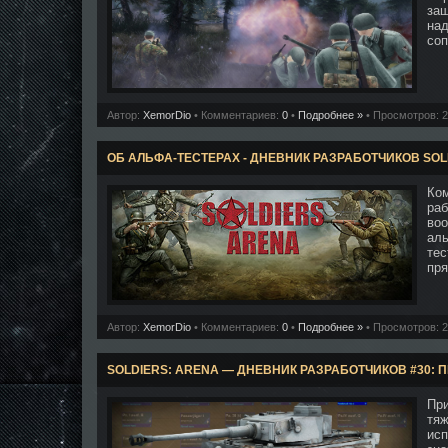
защ
над
соп
Автор:
XemorDio
• Комментариев:
0
•
Подробнее »
• Просмотров: 
ОБ АЛЬФА-ТЕСТЕРАХ - ДНЕВНИК РАЗРАБОТЧИКОВ SOL
Ко
ра
во
аль
тес
пря
Автор:
XemorDio
• Комментариев:
0
•
Подробнее »
• Просмотров: 
SOLDIERS: ARENA — ДНЕВНИК РАЗРАБОТЧИКОВ #30: 
При
тяж
исп