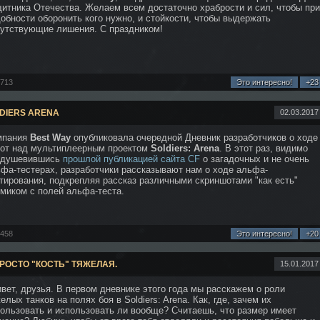
итника Отечества. Желаем всем достаточно храбрости и сил, чтобы при
обности оборонить кого нужно, и стойкости, чтобы выдержать
утствующие лишения. С праздником!
2713
Это интересно!
+23
DIERS ARENA
02.03.2017
мпания
Best Way
опубликовала очередной Дневник разработчиков о ходе
бот над мультиплеерным проектом
Soldiers: Arena
. В этот раз, видимо
одушевившись
прошлой публикацией сайта CF
о загадочных и не очень
фа-тестерах, разработчики рассказывают нам о ходе альфа-
тирования, подкрепляя рассказ различными скриншотами "как есть"
миком с полей альфа-теста.
2458
Это интересно!
+20
ПРОСТО "КОСТЬ" ТЯЖЕЛАЯ.
15.01.2017
вет, друзья. В первом дневнике этого года мы расскажем о роли
елых танков на полях боя в Soldiers: Arena. Как, где, зачем их
ользовать и использовать ли вообще? Считаешь, что размер имеет