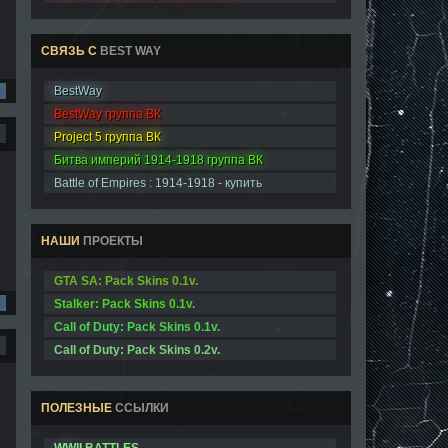
СВЯЗЬ С
BEST WAY
BestWay
BestWay группа ВК
Project 5 группа ВК
Битва империй 1914-1918 группа ВК
Battle of Empires : 1914-1918 - купить
НАШИ
ПРОЕКТЫ
GTA SA: Pack Skins 0.1v.
Stalker: Pack Skins 0.1v.
Call of Duty: Pack Skins 0.1v.
Call of Duty: Pack Skins 0.2v.
ПОЛЕЗНЫЕ
ССЫЛКИ