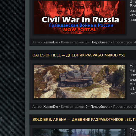
Вче
Ро
раз
что
нев
Автор:
XemorDio
• Комментариев:
0
•
Подробнее »
• Просмотров: 
GATES OF HELL — ДНЕВНИК РАЗРАБОТЧИКОВ #51
На 
мы 
пос
ан
мы 
в В
был
Автор:
XemorDio
• Комментариев:
0
•
Подробнее »
• Просмотров: 
SOLDIERS: ARENA — ДНЕВНИК РАЗРАБОТЧИКОВ #33: 
При
Пе