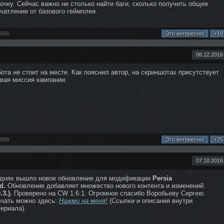
очку. Сейчас важно не столько найти баги, сколько получить общее
чатление от базового геймплея.
2556
Это интересно!
+19
06.12.2016
ота не стоит на месте. Как пояснил автор, на скриншотах присутствует
вая миссия кампании.
3089
Это интересно!
+25
07.10.2016
 днях вышло новое обновление для модификации
Persia
d.
Обновление добавляет множество нового контента и изменений.
0.3.).
Проверено на СW 1.6.1. Огромное спасибо Воробьеву Сергею.
чать можно здесь:
Нажми на меня!
(Ссылки и описания внутри
ериала).