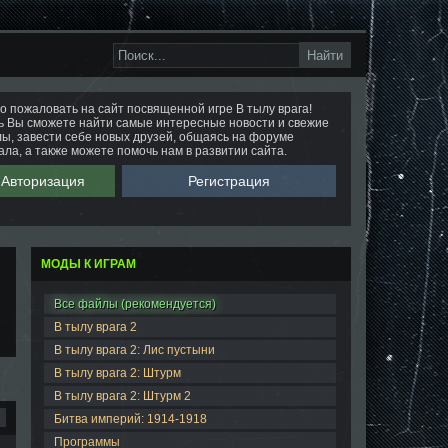
о пожаловать на сайт посвященной игре В тылу врага!
ь Вы сможете найти самые интересные новости и свежие
ы, завести себе новых друзей, общаясь на форуме
ала, а также можете помочь нам в развитии сайта.
Авторизация
Регистрация
МОДЫ К ИГРАМ
Все файлы (рекомендуется)
В тылу врага 2
В тылу врага 2: Лис пустыни
В тылу врага 2: Штурм
В тылу врага 2: Штурм 2
Битва империй: 1914-1918
Программы