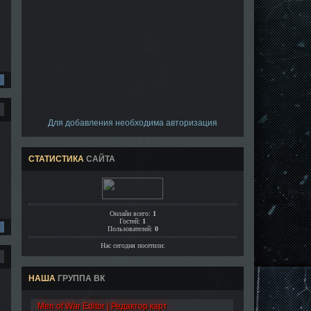
Для добавления необходима авторизация
СТАТИСТИКА
САЙТА
Онлайн всего:
1
Гостей:
1
Пользователей:
0
Нас сегодня посетили:
НАША
ГРУППА ВК
Men of War Editor | Редактор карт