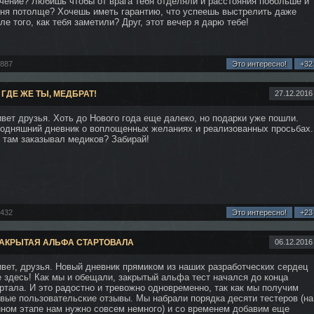
чение? Любишь чтобы от врага тебя отделяли и расстояния побольше и
ня потолще? Хочешь иметь гарантию, что успеешь выстрелить даже
ле того, как тебя заметили? Друг, этот вечер я дарю тебе!
2887
Это интересно!
+32
 ГДЕ ЖЕ ТЫ, МЕДБРАТ!
27.12.2016
вет друзья. Хоть до Нового года еще далеко, но подарки уже пошли.
одняшний дневник о воплощенных желаниях и реализованных просьбах.
 там заказывал медиков? Забирай!
2432
Это интересно!
+23
 ЗАКРЫТАЯ АЛЬФА СТАРТОВАЛА
06.12.2016
вет, друзья. Новый дневник прямиком из наших разработческих сердец
 здесь! Как мы и обещали, закрытый альфа тест начался до конца
ртала. И это радостно и тревожно одновременно, так как мы получим
вые пользовательские отзывы. Мы набрали порядка десяти тестеров (на
ном этапе нам нужно совсем немного) и со временем добавим еще