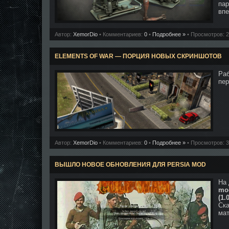
пар
впе
Автор:
XemorDio
• Комментариев:
0
•
Подробнее »
• Просмотров: 
ELEMENTS OF WAR — ПОРЦИЯ НОВЫХ СКРИНШОТОВ
Раб
пер
Автор:
XemorDio
• Комментариев:
0
•
Подробнее »
• Просмотров: 
ВЫШЛО НОВОЕ ОБНОВЛЕНИЯ ДЛЯ PERSIA MOD
На
mo
(1.
Ска
мат