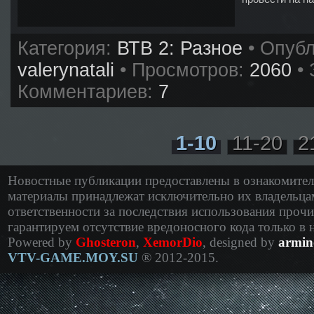
Категория:
ВТВ 2: Разное
• Опубл
valerynatali
• Просмотров:
2060
• 
Комментариев:
7
1-10
11-20
2
Новостные публикации предоставлены в ознакомите
материалы принадлежат исключительно их владельца
ответственности за последствия использования проч
гарантируем отсутствие вредоносного кода только в
Powered by
Ghosteron
,
XemorDio
, designed by
armin
VTV-GAME.MOY.SU
® 2012-2015.