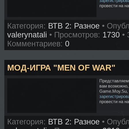
зарегистриров
провести на н
Категория:
ВТВ 2: Разное
• Опубл
valerynatali
• Просмотров:
1730
• 
Комментариев:
0
МОД-ИГРА "MEN OF WAR"
Представляем
вам возможно,
Game.Moy.Su,
зарегистриров
провести на н
Категория:
ВТВ 2: Разное
• Опубл