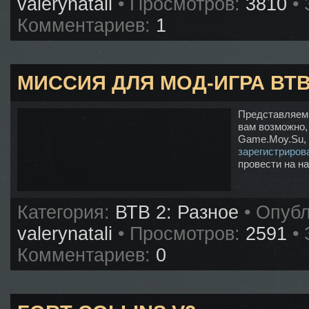
valerynatali
• Просмотров:
3810
• 
Комментариев:
1
МИССИЯ ДЛЯ МОД-ИГРА ВТ
Представляем
вам возможно,
Game.Moy.Su,
зарегистриров
провести на н
Категория:
ВТВ 2: Разное
• Опубл
valerynatali
• Просмотров:
2591
• 
Комментариев:
0