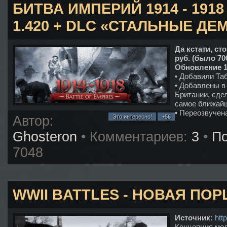
БИТВА ИМПЕРИЙ 1914 - 191
1.420 + DLC «СТАЛЬНЫЕ Д
Да кстати, ст
pуб. (было 70
Обновление 1
• Добавили Та
• Добавлены в 
Британии, сде
самое ближайш
• Переозвучен
Автор:
Это интересно!
+56
Ghosteron
• Комментариев:
3
•
По
7048
WWII BATTLES - НОВАЯ ПО
Источник:
htt
Концепция мод