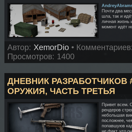
AndreyAbram
Почти два мес
шла, так и ид
личная жизнь 
момент идёт 
Автор:
XemorDio
• Комментариев
Просмотров: 1400
ДНЕВНИК РАЗРАБОТЧИКОВ 
ОРУЖИЯ, ЧАСТЬ ТРЕТЬЯ
Привет всем. 
рендеров стре
небольшая вик
посложнее, че
попавшуюв кад
не факт, что он