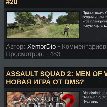
#20
Привет всем. 
теорий и немн
игре планируе
новую карту, к
Автор:
XemorDio
• Комментариев
Просмотров: 1483
ASSAULT SQUAD 2: MEN OF 
НОВАЯ ИГРА ОТ DMS?
Digitalmindsof
"Assault Squad
Пустыни.