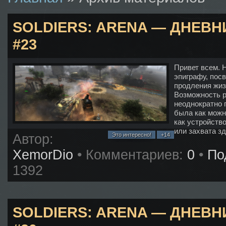
SOLDIERS: ARENA — ДНЕВ
#23
Привет всем. 
эпиграфу, пос
продления жиз
Возможность р
неоднократно п
была как можн
как устройств
или захвата зд
Автор:
Это интересно!
+14
XemorDio
• Комментариев:
0
•
По
1392
SOLDIERS: ARENA — ДНЕВ