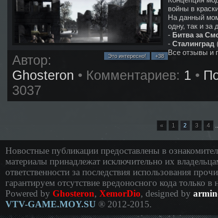
войны в краски
На данный мом
одну, так и за
-
Битва за См
-
Сталинград
(
Все отзывы и 
Автор:
Это интересно!
+38
Ghosteron
• Комментариев:
1
•
По
3037
«
1
2
3
4
..
Новостные публикации предоставлены в ознакомите
материалы принадлежат исключительно их владельца
ответственности за последствия использования проч
гарантируем отсутствие вредоносного кода только в
Powered by
Ghosteron
,
XemorDio
, designed by
armin
VTV-GAME.MOY.SU
® 2012-2015.