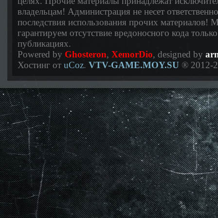
целях. Прочие материалы принадлежат исключите
владельцам! Администрация не несет ответственно
последствия использования прочих материалов! 
гарантируем отсутствие вредоносного кода тольк
публикациях.
Powered by
Ghosteron
,
XemorDio
, designed by
ar
Хостинг от
uCoz
.
VTV-GAME.MOY.SU
® 2012-2