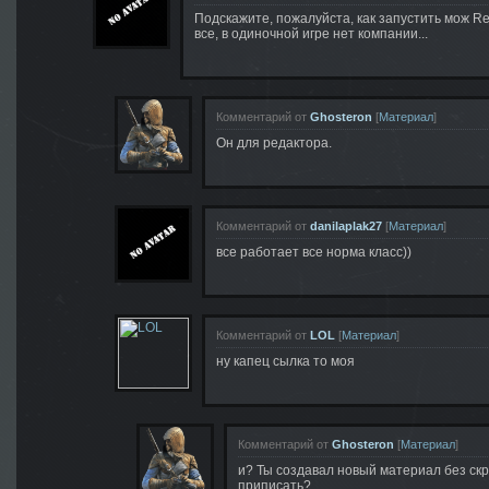
Подскажите, пожалуйста, как запустить мож Re
все, в одиночной игре нет компании...
Комментарий от
Ghosteron
[
Материал
]
Он для редактора.
Комментарий от
danilaplak27
[
Материал
]
все работает все норма класс))
Комментарий от
LOL
[
Материал
]
ну капец сылка то моя
Комментарий от
Ghosteron
[
Материал
]
и? Ты создавал новый материал без ск
приписать?