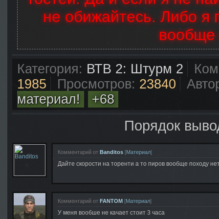
не обижайтесь. Либо я 
вообще 
Категория:
ВТВ 2: Штурм 2
Ком
1985
Просмотров:
23840
Авто
материал!
+68
Порядок выво
Комментарий от
Banditos
[
Материал
]
Дайте скорости на торенти а то пиров вообще походу нет 
Комментарий от
FANTOM
[
Материал
]
У меня вообше не качает стоит 3 часа