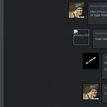
Комментарий
https://mega
от суда поп
Коммента
тоже са
К
f
h
К
С