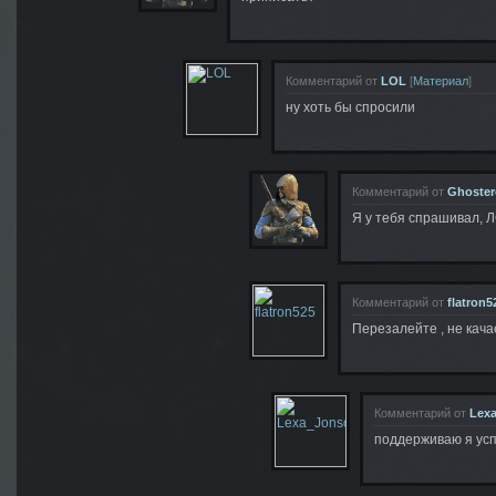
Комментарий от
LOL
[
Материал
]
ну хоть бы спросили
Комментарий от
Ghoste
Я у тебя спрашивал, Л
Комментарий от
flatron5
Перезалейте , не кача
Комментарий от
Lex
поддерживаю я успе