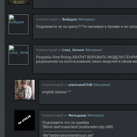
Комментарий от
Бойцуха
[
Материал
]
Подскажите че за хрень???я скачиваю в Архиве и не запу
Комментарий от
Lexa_Jonson
[
Материал
]
Разрабы Red Rising,ХВАТИТ ВОРОВАТЬ МОДЕЛИ,ГЕНРИХ(с
разрешение на использование своих моделей в своем мо
Комментарий от
pianicata47146
[
Материал
]
english please ^^
Комментарий от
Фельдшер
[
Материал
]
Подскажите что за ошибка
"Block start expected! (esdlreader.cpp,498)
-----------------------------------------
-file"/set/environment/noun.set"