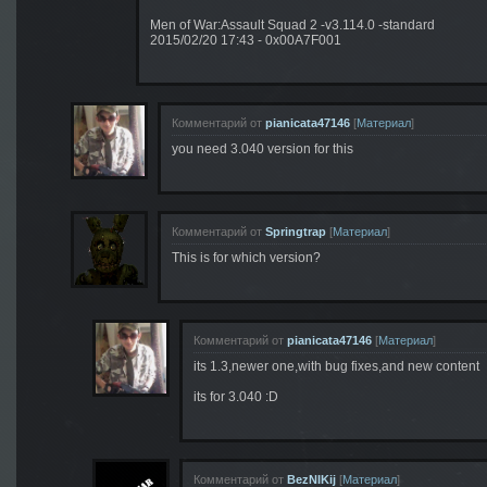
Men of War:Assault Squad 2 -v3.114.0 -standard
2015/02/20 17:43 - 0x00A7F001
Комментарий от
pianicata47146
[
Материал
]
you need 3.040 version for this
Комментарий от
Springtrap
[
Материал
]
This is for which version?
Комментарий от
pianicata47146
[
Материал
]
its 1.3,newer one,with bug fixes,and new content
its for 3.040 :D
Комментарий от
BezNIKij
[
Материал
]