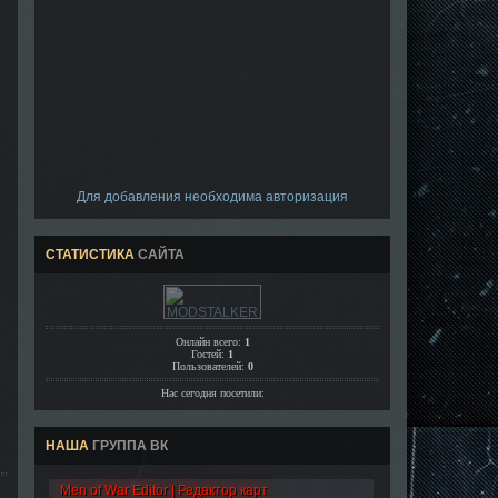
Для добавления необходима авторизация
СТАТИСТИКА
САЙТА
Онлайн всего:
1
Гостей:
1
Пользователей:
0
Нас сегодня посетили:
НАША
ГРУППА ВК
Men of War Editor | Редактор карт