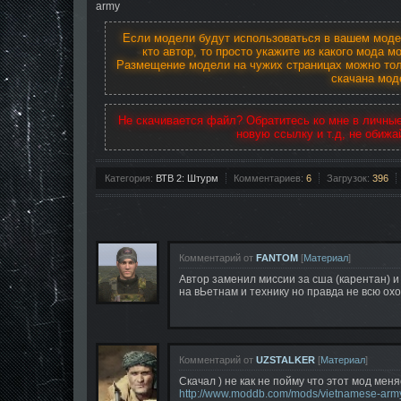
army
Если модели будут использоваться в вашем моде,
кто автор, то просто укажите из какого мода 
Размещение модели на чужих страницах можно толь
скачана моде
Не скачивается файл? Обратитесь ко мне в личные 
новую ссылку и т.д, не обижа
Категория:
ВТВ 2: Штурм
Комментариев:
6
Загрузок:
396
Комментарий от
FANTOM
[
Материал
]
Автор заменил миссии за сша (карентан) 
на вЬетнам и технику но правда не всю ох
Комментарий от
UZSTALKER
[
Материал
]
Скачал ) не как не пойму что этот мод мен
http://www.moddb.com/mods/vietnamese-arm