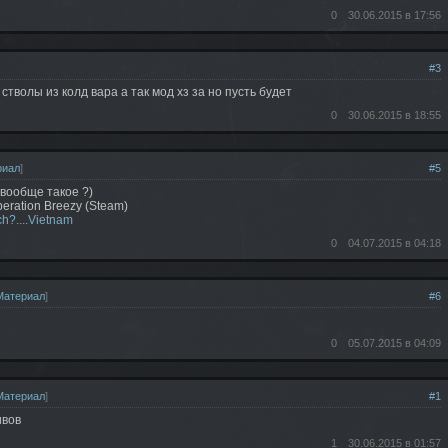
0
30.06.2015 в 17:56
#3
стволы из колд вара а так мод хз за но пусть будет
0
30.06.2015 в 18:55
риал
]
#5
 вообще такое ?)
eration Breezy (Steam)
h?....Vietnam
0
04.07.2015 в 04:18
Материал
]
#6
0
05.07.2015 в 04:09
Материал
]
#1
ивов
1
30.06.2015 в 01:57