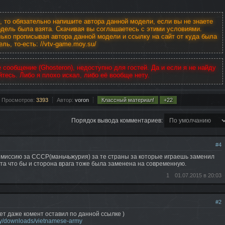
 то обязательно напишите автора данной модели, если вы не знаете
модель была взята. Скачивая вы соглашаетесь с этими условиями.
ко прописывая автора данной модели и ссылку на сайт от куда была
ль, то-есть: //vtv-game.moy.su/
сообщение (Ghosteron), недоступно для гостей. Да и если я не найду
йтесь. Либо я плохо искал, либо её вообще нету.
Просмотров:
3393
Автор:
voron
Классный материал!
+22
Порядок вывода комментариев:
#4
и миссию за СССР(маньчьжурия) за те страны за которые играешь заменил
ота что бы и сторона врага тоже была заменена на современную.
1
01.07.2015 в 20:03
#2
яет даже комент оставил по данной ссылке )
y/downloads/vietnamese-army