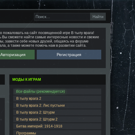
о пожаловать на сайт посвященной игре В тылу врага!
ь Вы сможете найти самые интересные новости и свежие
ы, завести себе новых друзей, общаясь на форуме
ала, а также можете помочь нам в развитии сайта.
Авторизация
Регистрация
МОДЫ К ИГРАМ
Все файлы (рекомендуется)
В тылу врага 2
В тылу врага 2: Лис пустыни
В тылу врага 2: Штурм
В тылу врага 2: Штурм 2
Битва империй: 1914-1918
Программы