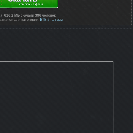
а:
616,2 МБ
скачали
396
человек.
значен для категории:
ВТВ 2: Штурм