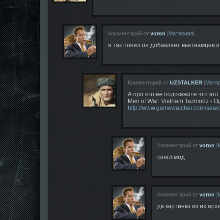
Комментарий от
voron
[
Материал
]
я так понял он добавляет вьетнамцев и 
Комментарий от
UZSTALKER
[
Мате
А про это не подскажите что это
Men of War: Vietnam Tazmodz - Op
http://www.gamewatcher.com/searc
Комментарий от
voron
[
сингл мод
Комментарий от
voron
[
да картинка из их арх