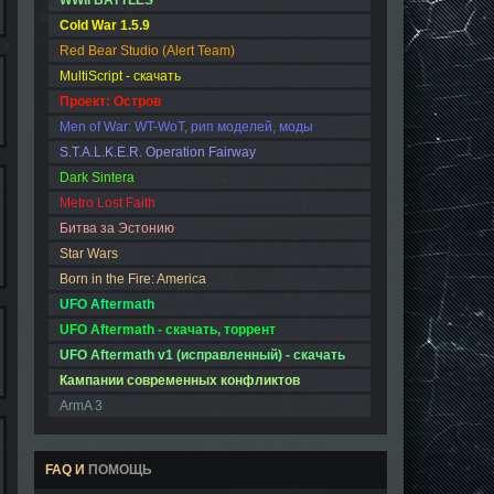
WWII BATTLES
Cold War 1.5.9
Red Bear Studio (Alert Team)
MultiScript - скачать
Проект: Остров
Men of War: WT-WoT, рип моделей, моды
S.T.A.L.K.E.R. Operation Fairway
Dark Sintera
Metro Lost Faith
Битва за Эстонию
Star Wars
Born in the Fire: America
UFO Aftermath
UFO Aftermath - скачать, торрент
UFO Aftermath v1 (исправленный) - скачать
Кампании современных конфликтов
ArmA 3
FAQ И
ПОМОЩЬ