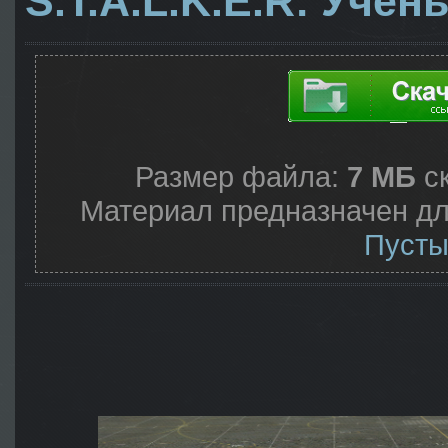
S.T.A.L.K.E.R: Учён
Размер файла:
7 МБ
с
Материал предназначен дл
Пусты