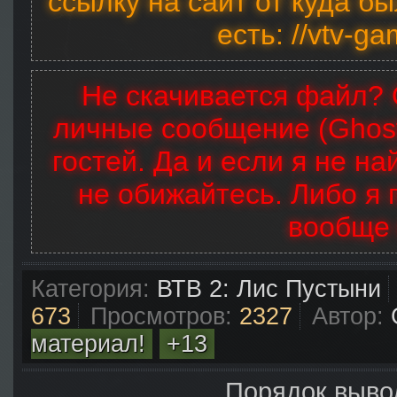
ссылку на сайт от куда бы
есть: //vtv-g
Не скачивается файл? 
личные сообщение (Ghost
гостей. Да и если я не на
не обижайтесь. Либо я 
вообще 
Категория:
ВТВ 2: Лис Пустыни
673
Просмотров:
2327
Автор:
материал!
+13
Порядок выво