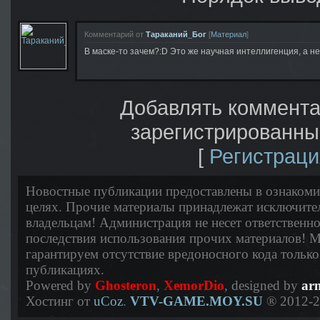
Комментарий от
Тараканий_Бог
[
Материал
]
В маске-то зачем?:D Это же научная интеллигенция, а не
Добавлять коммента
зарегистрированны
[
Регистраци
Новостные публикации предоставлены в ознаком
целях. Прочие материалы принадлежат исключите
владельцам! Администрация не несет ответственно
последствия использования прочих материалов! 
гарантируем отсутствие вредоносного кода тольк
публикациях.
Powered by
Ghosteron
,
XemorDio
, designed by
ar
Хостинг от
uCoz
.
VTV-GAME.MOY.SU
® 2012-2